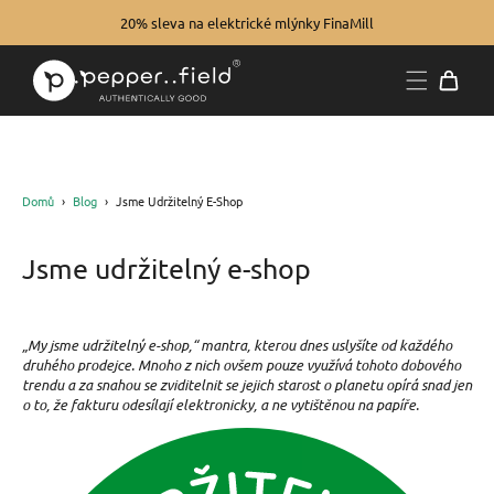
20% sleva na elektrické mlýnky FinaMill
Domů
›
Blog
›
Jsme Udržitelný E-Shop
Jsme udržitelný e-shop
„My jsme udržitelný e-shop,“ mantra, kterou dnes uslyšíte od každého
druhého prodejce. Mnoho z nich ovšem pouze využívá tohoto dobového
trendu a za snahou se zviditelnit se jejich starost o planetu opírá snad jen
o to, že fakturu odesílají elektronicky, a ne vytištěnou na papíře.