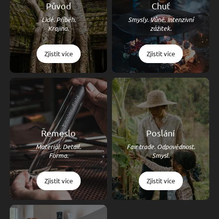
Původ
Chuť
Lidé. Příběh.
Smysly. Vůně. Intenzivní
Krajina.
zážitek.
Zjistit více
Zjistit více
Řemeslo
Poslání
Materiál. Detail.
Fair trade. Odpovědnost.
Forma.
Smysl.
Zjistit více
Zjistit více