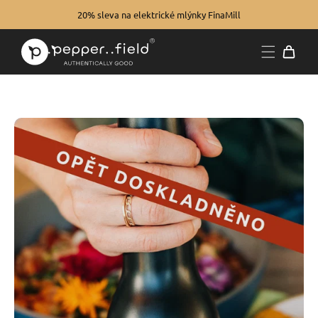
20% sleva na elektrické mlýnky FinaMill