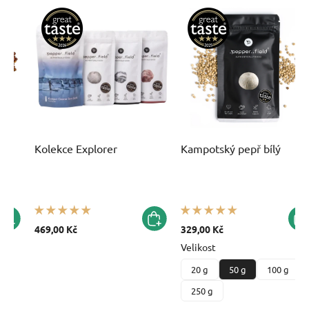
ný
Kolekce Explorer
Kampotský pepř bílý
469,00 Kč
329,00 Kč
Velikost
20 g
50 g
100 g
250 g