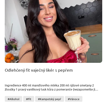
Odlehčený fit vaječný likér s pepřem
Ingredience 400 ml mandlového mléka 200 ml rýžové smetany 2
žloutky 1 pravý vanilkový lusk kůra z pomeranče (nezapomeňte ji
omýt) špetka skořice sladidlo dle chuti (čekanka / med) rum volitelně
bílý a Kampotský pepř (podle chuti) Postup 1) Zahřívej mléko,
#Alkohol
#Fit
#Kampotský pepř
#Vánoce
smetanu, vanilku, pomerančovou kůru a skořici na cca 65–70 °C (nesmí
se vařit). 2) Žloutky rozmíchej se sladidlem, přilij část horké směsi a