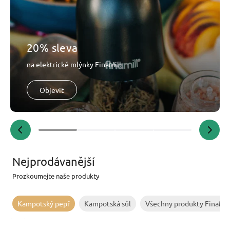
20% sleva
na elektrické mlýnky FinaMill
Objevit
Nejprodávanější
Prozkoumejte naše produkty
Kampotský pepř
Kampotská sůl
Všechny produkty FinaMil