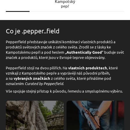
Kampotský
pepř
Co je .pepper..field
Pepperfield představuje unikátní kombinaci vlastních produktů a
produktů světových značek z celého světa. Zrodil se z lásky ke
Kampotskému pepři a pod heslem „
Authentically Good
” buduje svět
značek a produktů, které jsou v Evropě teprve objevovány.
Pepperfield stojí na dvou pilířích. Na
vlastních produktech
, které
vznikají z Kampotského pepře a vyprávějí náš původní příběh,
a na
vybraných značkách
z celého světa, které přinášíme pod
označením
Curated by Pepperfield
.
Vše spojuje stejný přístup k původu, řemeslu a smysluplnému výběru.