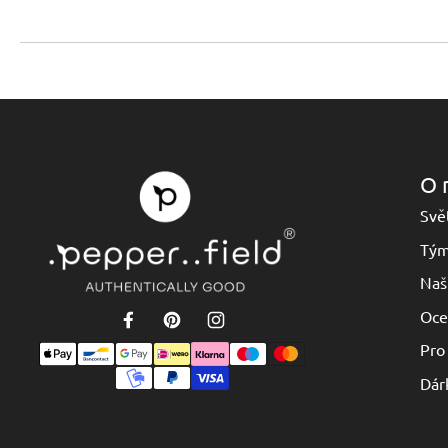
O 
Svět
Tý
Naš
Oce
Pro
Dár