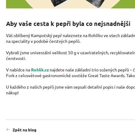
Aby vaše cesta k pepři byla co nejsnadnější
Váš oblíbený Kampotský pepř naleznete na Rohlíku ve všech základn
na speciality v podobě čerstvých pepřů.
Vybrali jsme univerzální velikost 50 g v uzavíratelných, recyklovat
čerstvosti.
V nabídce na
Rohlík.cz
najdete naše základní trio sušených pepřů
–
č
Fork z celosvětové gastronomické soutěže Great Taste Awards. Tako
U každého z našich pepřů jsme vám sepsali detailní popis i naše dopo
nákup!
Zpět na blog