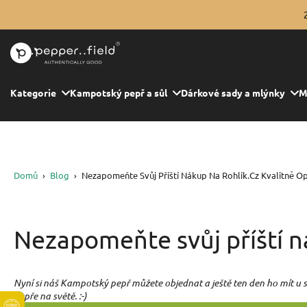
Přeskočit
na
obsah
Kategorie
Kampotský pepř a sůl
Dárkové sady a mlýnky
M
Domů
›
Blog
›
Nezapomeňte Svůj Příští Nákup Na Rohlík.cz Kvalitně Op
Nezapomeňte svůj příští ná
Nyní si náš Kampotský pepř můžete objednat a ještě ten den ho mít u s
pepře na světě. :-)