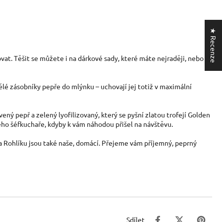
★ Recenze
ovat. Těšit se můžete i na dárkové sady, které máte nejraději, nebo
kvělé zásobníky pepře do mlýnku
–
uchovají jej totiž v maximální
ený pepř a zelený lyofilizovaný, který se pyšní zlatou trofejí Golden
ho šéfkuchaře, kdyby k vám náhodou přišel na návštěvu.
 na Rohlíku jsou také naše, domácí. Přejeme vám příjemný, peprný
Sdílet