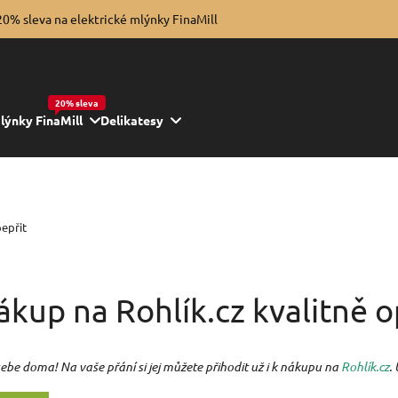
20% sleva na elektrické mlýnky FinaMill
20% sleva
lýnky FinaMill
Delikatesy
epřit
kup na Rohlík.cz kvalitně o
ebe doma! Na vaše přání si jej můžete přihodit už i k nákupu na
Rohlík.cz
.