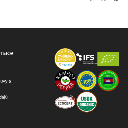
rmace
uvy a
dajů