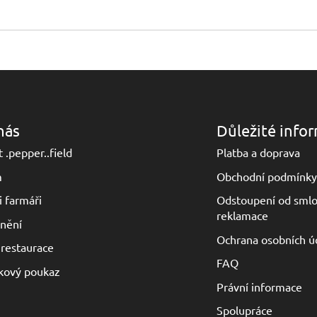
nás
Důležité info
 .pepper..field
Platba a doprava
m
Obchodní podmínky
i farmáři
Odstoupení od smlo
reklamace
nění
Ochrana osobních ú
 restaurace
FAQ
kový poukaz
Právní informace
Spolupráce