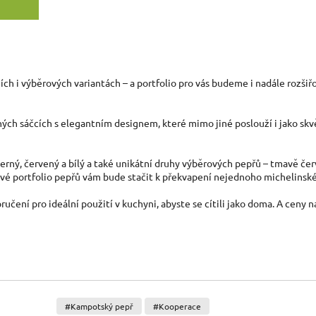
ích i výběrových variantách
–
a portfolio pro vás budeme i nadále rozšiř
elných sáčcích s elegantním designem, které mimo jiné poslouží i jako s
erný, červený a bílý a také unikátní druhy výběrových pepřů
–
tmavě červ
vé portfolio pepřů vám bude stačit k překvapení nejednoho michelinské
ručení pro ideální použití v kuchyni, abyste se cítili jako doma. A ceny
#Kampotský pepř
#Kooperace