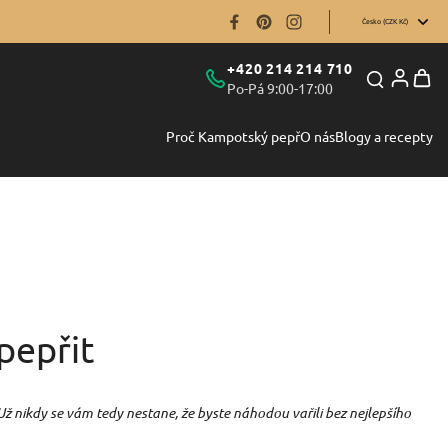
Česko (CZK Kč)
+420 214 214 710
Po-Pá 9:00-17:00
Proč Kampotský pepř
O nás
Blogy a recepty
pepřit
 Už nikdy se vám tedy nestane, že byste náhodou vařili bez nejlepšího