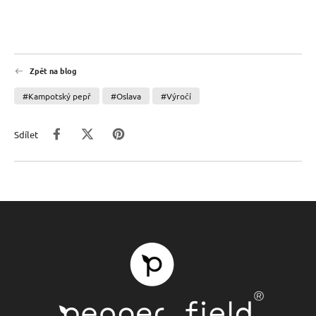
Zpět na blog
#Kampotský pepř
#Oslava
#Výročí
Sdílet