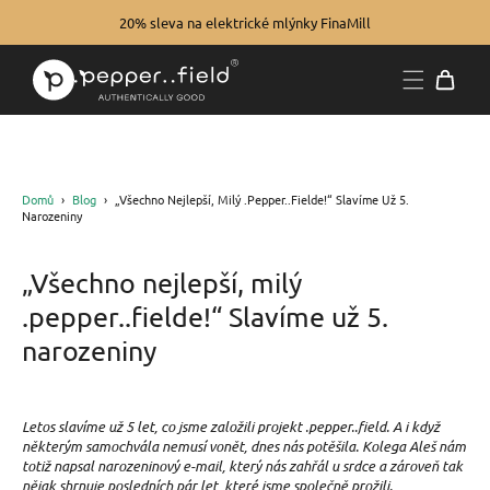
20% sleva na elektrické mlýnky FinaMill
Domů
›
Blog
›
„Všechno Nejlepší, Milý .pepper..fielde!“ Slavíme Už 5.
Narozeniny
„Všechno nejlepší, milý
.pepper..fielde!“ Slavíme už 5.
narozeniny
Letos slavíme už 5 let, co jsme založili projekt .pepper..field. A i když
některým samochvála nemusí vonět, dnes nás potěšila. Kolega Aleš nám
totiž napsal narozeninový e-mail, který nás zahřál u srdce a zároveň tak
nějak shrnuje posledních pár let, které jsme společně prožili.