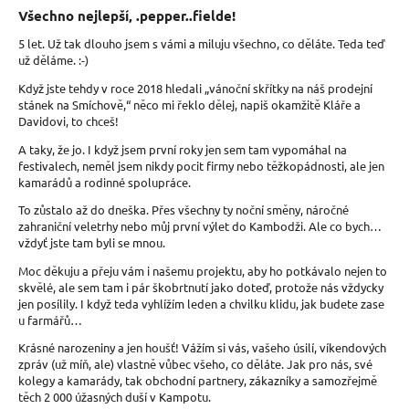
Všechno nejlepší, .pepper..fielde!
5 let. Už tak dlouho jsem s vámi a miluju všechno, co děláte. Teda teď
už děláme. :-)
Když jste tehdy v roce 2018 hledali
„
vánoční skřítky na náš prodejní
stánek na Smíchově,
“
něco mi řeklo dělej, napiš okamžitě Kláře a
Davidovi, to chceš!
A taky, že jo. I když jsem první roky jen sem tam vypomáhal na
festivalech, neměl jsem nikdy pocit firmy nebo těžkopádnosti, ale jen
kamarádů a rodinné spolupráce.
To zůstalo až do dneška. Přes všechny ty noční směny, náročné
zahraniční veletrhy nebo můj první výlet do Kambodži. Ale co bych…
vždyť jste tam byli se mnou.
Moc děkuju a přeju vám i našemu projektu, aby ho potkávalo nejen to
skvělé, ale sem tam i pár škobrtnutí jako doteď, protože nás vždycky
jen posílily. I když teda vyhlížím leden a chvilku klidu, jak budete zase
u farmářů…
Krásné narozeniny a jen houšť! Vážím si vás, vašeho úsilí, víkendových
zpráv (už míň, ale) vlastně vůbec všeho, co děláte. Jak pro nás, své
kolegy a kamarády, tak obchodní partnery, zákazníky a samozřejmě
těch 2 000 úžasných duší v Kampotu.