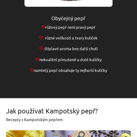
Obyčejný pepř
růžový pepř není pravý pepř
různé velikosti a tvary kuliček
štiplavé aroma bez další chuti
nekvalitní přesušené a duté kuličky
namletý pepř obsahuje ty nejhorší kuličky
Jak používat Kampotský pepř?
Recepty s Kampotským pepřem