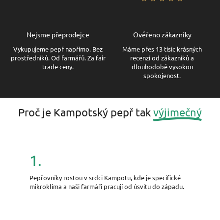
Nejsme přeprodejce
Ověřeno zákazníky
Vykupujeme pepř napřímo. Bez
Máme přes 13 tisíc krásných
prostředníků. Od farmářů. Za fair
recenzí od zákazníků a
trade ceny.
dlouhodobě vysokou
spokojenost.
Proč je Kampotský pepř tak
výjimečný
1.
Pepřovníky rostou v srdci Kampotu, kde je specifické
mikroklima a naši farmáři pracují od úsvitu do západu.