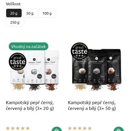
Velikost
20 g
50 g
100 g
250 g
Vhodný na začátek
Kampotský pepř černý,
Kampotský pepř černý,
červený a bílý (3× 20 g)
červený a bílý (3× 50 g)