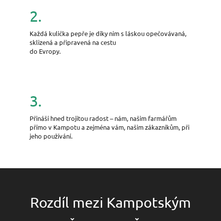
2.
Každá kulička pepře je díky nim s láskou opečovávaná,
sklizená a připravená na cestu
do Evropy.
3.
Přináší hned trojitou radost – nám, našim farmářům
přímo v Kampotu a zejména vám, našim zákazníkům, při
jeho používání.
Rozdíl mezi Kampotským