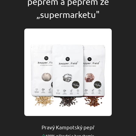
pepřem a pepřem ze
„supermarketu"
Pravý Kampotský pepř
100% přírodní a bez chemie