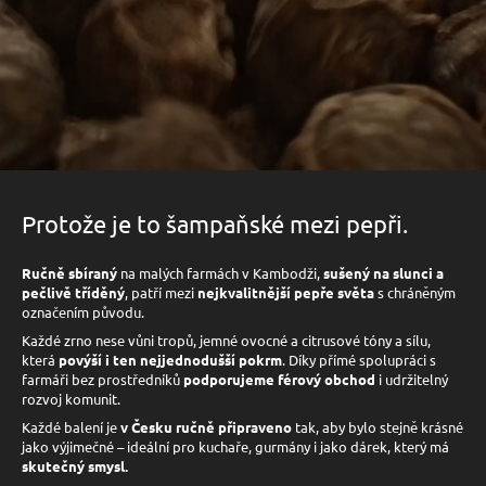
Protože je to šampaňské mezi pepři.
Ručně sbíraný
na malých farmách v Kambodži,
sušený na slunci a
pečlivě tříděný
, patří mezi
nejkvalitnější pepře světa
s chráněným
označením původu.
Každé zrno nese vůni tropů, jemné ovocné a citrusové tóny a sílu,
která
povýší i ten nejjednodušší pokrm
. Díky přímé spolupráci s
farmáři bez prostředníků
podporujeme férový obchod
i udržitelný
rozvoj komunit.
Každé balení je
v Česku ručně připraveno
tak, aby bylo stejně krásné
jako výjimečné – ideální pro kuchaře, gurmány i jako dárek, který má
skutečný smysl.