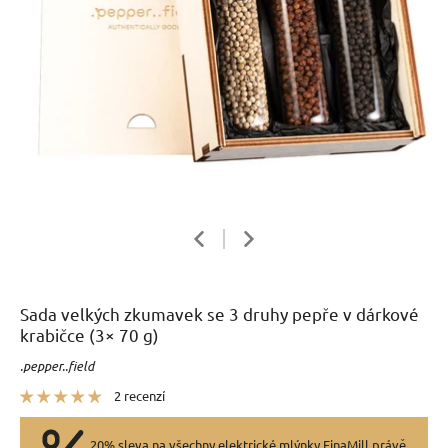
Sada velkých zkumavek se 3 druhy pepře v dárkové
krabičce (3× 70 g)
.pepper..field
2 recenzí
20% sleva na všechny elektrické mlýnky FinaMill právě