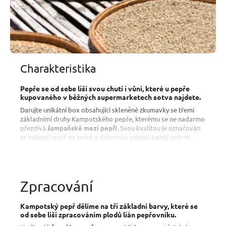
Charakteristika
Pepře se od sebe liší svou chutí i vůní, které u pepře
kupovaného v běžných supermarketech sotva najdete.
Darujte unikátní box obsahující skleněné zkumavky se třemi
základními druhy Kampotského pepře, kterému se ne nadarmo
přezdívá
šampaňské mezi pepři
.
Svou kvalitou je označován
za nejlepší pepř na světě a dokonale vylepší každý pokrm.
Sada obsahuje pepř na více než 70
porcí jídla
.
Černý pepř po namletí uvolňuje tóny
eukalyptu, kafru a
tymiánu doprovázené vůní limetkové kůry
. Ty se postupně
přelévají do přímořského aroma s rozvíjejícími se
ovocnými
Zpracování
tóny
. Dominantní je aroma
broskve a nektarinky
, které
doprovází vůně borovice a zemité tóny kambodžské horské
půdy plné minerálů.
Kampotský pepř dělíme na tři základní barvy, které se
od sebe liší zpracováním plodů lián pepřovníku.
Vzácný červený pepř je explozí
ovocných tónů s jemnější