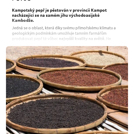
Kampotský pepř je pěstován v provincii Kampot
nacházející se na samém jihu východoasijské
Kambodže.
Jedná se o oblast, která díky svému přímořskému klimatu a
geologickým podmínkám umožňuje tamním farmářům
produkovat pepř té vůbec
nejvyšší kvality na světě.
Ne
nadarmo tento pepř získal chráněné zeměpisné označení,
podobně jako
francouzské šampaňské.
Od malých rodinných farem pepř vykupujeme za
direct trade
podmínek, které zaručují férovou odměnu pro každého
pěstitele
a snažíme se tento přístup propagovat i mezi
ostatními obchodníky.
Díky tomu nákupem u nás získáte nejen pepř té nejvyšší kvality,
ale také jistotu, že kupujete udržitelný a morálně odpovědný
produkt, který pomůže zajistit jeho producentům
lékařskou
péči a vzdělání pro své děti
.