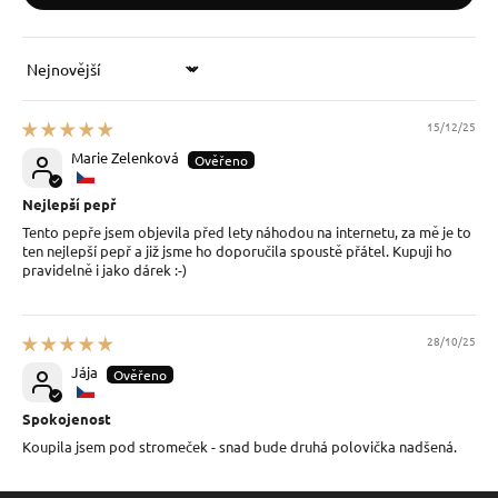
Sort by
15/12/25
Marie Zelenková
Nejlepší pepř
Tento pepře jsem objevila před lety náhodou na internetu, za mě je to
ten nejlepší pepř a již jsme ho doporučila spoustě přátel. Kupuji ho
pravidelně i jako dárek :-)
28/10/25
Jája
Spokojenost
Koupila jsem pod stromeček - snad bude druhá polovička nadšená.