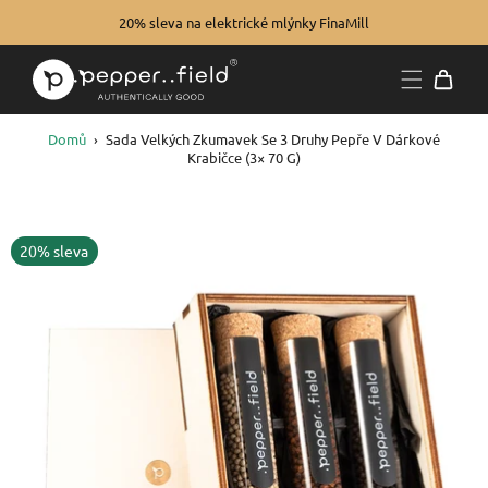
20% sleva na elektrické mlýnky FinaMill
Domů
›
Sada Velkých Zkumavek Se 3 Druhy Pepře V Dárkové
Krabičce (3× 70 G)
20% sleva