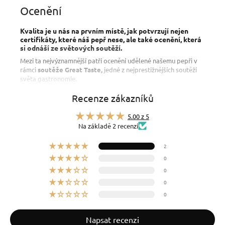
Ocenění
Kvalita je u nás na prvním místě, jak potvrzují nejen
certifikáty, které náš pepř nese, ale také ocenění, která
si odnáší ze světových soutěží.
Mezi ta nejvýznamnější patří ocenění udělené našemu pepři v
rámci
soutěže Great Taste,
jedné z nejprestižnějších soutěží
světa gastronomie.
Důležitá je však pro nás i udržitelnost, kterou nevnímáme jen
Recenze zákazníků
jako prázdná slova, jak dokazuje
ocenění SDG’s
udělované
skutečně udržitelným a společensky odpovědným projektům.
5.00 z 5
Na základě 2 recenzí
2
0
0
0
0
Napsat recenzi