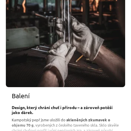
mořských plodů, rozumí si s
rizotem, krémovými polévkam
i a
jeho chuť se neztratí ani v kombinaci s dobrou pastou.
Čím jemněji Kampotský pepř nadrtíte, tím
intenzivnější bude
štiplavost
, naopak větší fragmenty či celá zrna propůjčí
pokrmu více specifických tónů pepře.
Balení
Design, který chrání chuť i přírodu – a zároveň potěší
jako dárek.
Kampotský pepř jsme uložili do
skleněných zkumavek o
objemu 70 g
, vyrobených z českého taveného skla. Sklo skvěle
chrání chuťový profil i vůni pepřových zrn, a zároveň působí