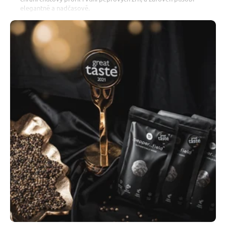
elegantně a nadčasově.
Zkumavky jsou uloženy v
pevné dárkové krabičce ze dřeva
,
která dodává celé sadě prémiový vzhled a dělá z ní ideální
dárek pro milovníky kvalitní gastronomie. Box je možné
doplnit o
vlastní gravírování
– jméno, přání nebo třeba
jednoduchý obrázek – a vytvořit tak naprosto osobní zážitek.
Všechny použité materiály jsou
recyklovatelné
a snadno
využitelné i po spotřebování obsahu – například jako dózy na
koření nebo dekorace do kuchyně. Sada je navržena v duchu
udržitelnosti a upcyklace
.