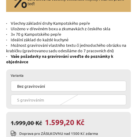
teď!
·
Všechny základní druhy Kampotského pepře
·
Uloženo v dřevěném boxu a zkumavkách z českého skla
·
3
× 70 g Kampotského pepře
·
Ideální základ do každé kuchyně
·
Možnost gravírování vlastního textu či jednoduchého obrázku na
krabičku (gravírovanou sadu odesíláme do 7 pracovních dní)
· Vaše požadavky na gravírování uveďte do poznámky k
objednávce
Varianta
Bez gravírování
S gravírováním
1.599,20 Kč
1.999,00 Kč
Doprava pro ZÁSILKOVNU nad 1500 Kč zdarma