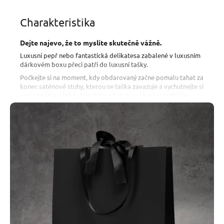
Charakteristika
Dejte najevo, že to myslíte skutečně vážně.
Luxusní pepř nebo fantastická delikatesa zabalené v luxusním
dárkovém boxu přeci patří do luxusní tašky.
Počkejte si na moment, kdy obdarovaný začne pomalu tahat za
konec saténové stuhy, kterou se taška zavazuje a vychutnejte si
ono napětí a očekávání v jeho očích, které bude vystřídáno
radostí. Slibujeme, že bude veliká, nehledě na to, jakou
velikost tašky zvolíte.
Rozměr: 22,8 (výška) x 21,9 (délka) x 8,9 (šířka) cm