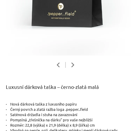
Luxusní dárková taška – černo-zlatá malá
·
Nová dárková taška z luxusního papíru
·
Černý povrch a zlatá ražba loga .pepper..field
·
Saténová držadla i stuha na zavazování
·
Pomyslná
„třešnička na dárku" pro vaše nejbližší
·
Rozměr: 22,8 (výška) x 21,9 (délka) x 8,9 (šířka) cm
·
Vhodná na pepře, soli, delikatesy, mlýnky i menší dárkové sady