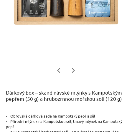
Dárkový box – skandinávské mlýnky s Kampotským
pepřem (50 g) a hrubozrnnou mořskou solí (120 g)
·
Obrovská dárková sada na Kampotský pepř a sůl
·
Přírodní mlýnek na Kampotskou sůl, tmavý mlýnek na Kampotský
pepř
·
120 g Kampotské hrubozrnné soli + 50 g černého Kampotského