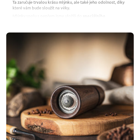
Ta zaručuje trvalou krásu mlýnku, ale také jeho odolnost, díky
které vám bude sloužit na věky.
Mlýnky spolu s pepřem jsme uložili do
speciálního
kartonového boxu vyrobeného z recyklovaných materiálů
.
Na víko boxu lze provést gravírování, a tak sadě vtisknout
zcela osobitý styl. Výběr materiálu není náhodný. Nejen že se
na ně hezky dívá, ale box lze také
snadno recyklovat či
upcyklovat
.