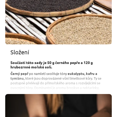
Složení
Součástí této sady je 50 g černého pepře a 120 g
hrubozrnné mořské soli.
Černý pepř
po namletí uvolňuje tóny
eukalyptu, kafru a
tymiánu,
které jsou doprovázené vůní limetkové kůry. Ty se
postupně přelévají do přímořského aroma s rozvíjejícími se
ovocnými tóny. Dominantní je aroma broskve a nektarinky,
které doprovází vůně borovice a zemité tóny kambodžské
horské půdy plné minerálů.
Dále k sadě dostanete 120 g
hrubozrnné mořské soli ze
samého srdce provincie Kampot
. Ta dosahuje výjimečných
vlastností zejména díky šetrnému a
ekologickému