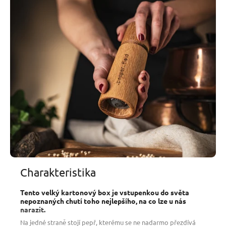
zpracovávání
, které se po staletí nezměnilo - jediné, co k
výrobě této soli farmáři používají, je čistá mořská voda, slunce
a vítr. Díky unikátním mikroklimatickým podmínkám Kampotu
je tato mořská sůl obohacena
o více než 70 minerálů a
stopových prvků
, které se díky jejímu přírodnímu charakteru
snadno vstřebávají do jídla a působí prospěšně také na lidský
organismus.
Kvalitní, nerafinovaná mořská sůl má
vyšší nutriční hodnotu
a
zvýrazňuje chuťové vlastnosti použitých surovin v pokrmu. Je
vhodná ke každodennímu vaření –⁠⁠⁠⁠⁠⁠ k solení, jako ozdoba na
pečivo, při nakládání či konzervování masa, ryb, zeleniny, do
marinád, na steaky, či na méně typické pečení v solné krustě
nebo naopak velmi typické grilování.
Charakteristika
Tento velký kartonový box je vstupenkou do světa
nepoznaných chutí toho nejlepšího, na co lze u nás
narazit.
Na jedné straně stojí pepř, kterému se ne nadarmo přezdívá