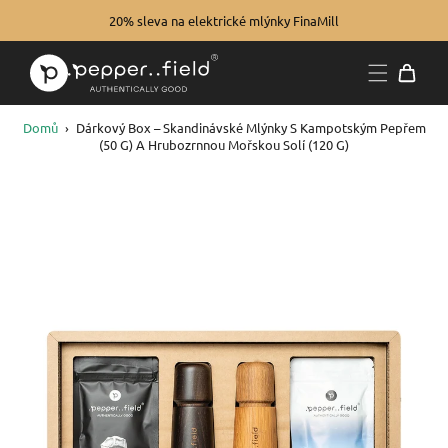
20% sleva na elektrické mlýnky FinaMill
Domů
›
Dárkový Box – Skandinávské Mlýnky S Kampotským Pepřem
(50 G) A Hrubozrnnou Mořskou Solí (120 G)