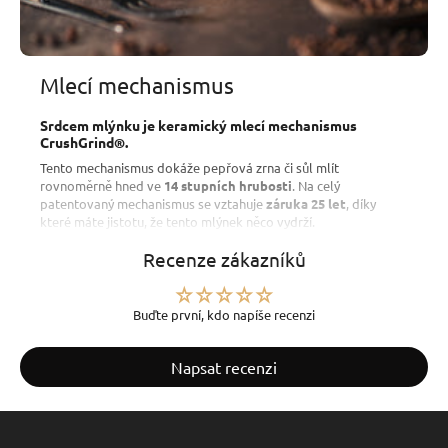
Mlecí mechanismus
Srdcem mlýnku je keramický mlecí mechanismus
CrushGrind®.
Tento mechanismus dokáže pepřová zrna či sůl mlít
rovnoměrně hned ve
14 stupních hrubosti
. Na celý
patentovaný mechanismus se vztahuje
záruka 25 let
, díky
které máte jistotu, že tento mlýnek něco vydrží.
Recenze zákazníků
Buďte první, kdo napíše recenzi
Napsat recenzi